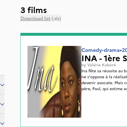
3 films
Download list
(.xls)
Comedy-drama
•
2
INA - 1ère 
by
Valérie Kaboré
Ina fête sa réussite au 
ne s'oppose à la réalisa
devenir avocate. Mais c
père, Paul, qui estime a
études, lui ordonne d'ar
reste ferme et déterminé
sur sa décision. Qui du p