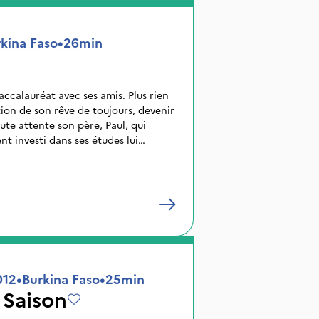
kina Faso
•
26min
baccalauréat avec ses amis. Plus rien
tion de son rêve de toujours, devenir
ute attente son père, Paul, qui
t investi dans ses études lui
travail. Ina reste ferme et
e qu’il ne reviendra pas sur sa
de la fille lâchera prise ?
012
•
Burkina Faso
•
25min
 Saison