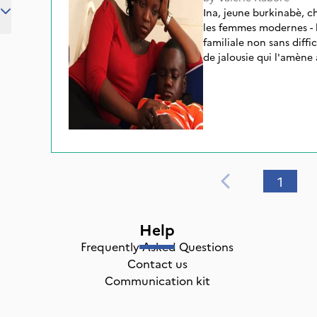
Ina, jeune burkinabè, c
les femmes modernes - la
familiale non sans diffi
de jalousie qui l'amène 
l'Afrique réserve à la 
célèbre au barreau du Bu
fronts. Fortement invest
jamais à défendre les ca
Jeanne Zoumé qui risque
tué de sang-froid son m
Korotoumou Nowa dont le
occupait et qu'il a ven
1
fillette de 11 ans, victim
et grâce à une éloquenc
imposer sa vision des fa
Help
célèbre série TV se co
Frequently Asked Questions
Contact us
Communication kit