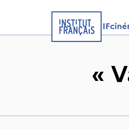
IFcin
«
V