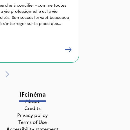
herche à concilier - comme toutes
 vie professionnelle et la vie
cultés. Son succès lui vaut beaucoup
à s'interroger sur la place que
femme africaine moderne. Avocate
rkina Faso, Ina Sana est sur tous les
ie dans son travail, elle n'hésite
uses de la veuve et de l'orphelin. De
 la prison à perpétuité pour avoir
ari avec un couteau de table à
 mari veut vider de la villa qu'elle
du, en passant par Rachida une
e de viol, Ina est sur tous les fronts
e particulière, parvient avec brio à
its. Cette deuxième saison de la
IFcinéma
mpose de 40 épisodes de 26 minutes.
About
Credits
Privacy policy
Terms of Use
Accessibility statement