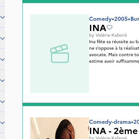
Comedy
•
2005
•
Bur
INA
by
Valérie Kaboré
Ina fête sa réussite au 
ne s’oppose à la réalisa
avocate. Mais contre to
estime avoir suffisammen
ordonne de chercher du 
déterminée mais Paul jur
décision. Qui du père ou 
Comedy-drama
•
2
INA - 2ème
by
Valérie Kaboré