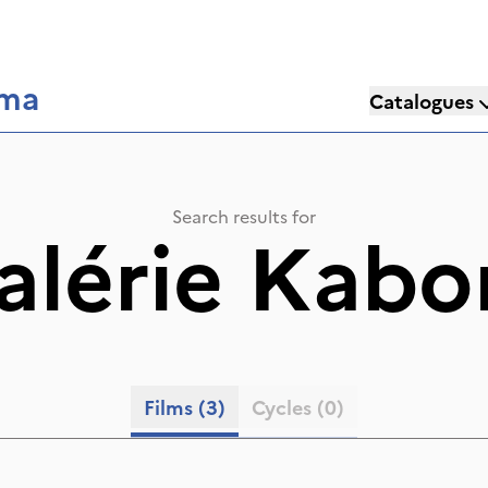
éma
Catalogues
Search results for
alérie Kabo
Films
(3)
Cycles
(0)