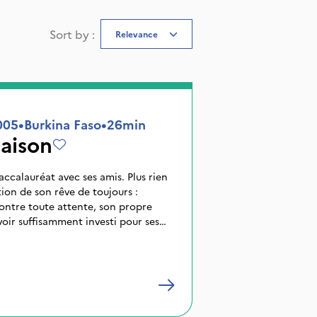
Sort by
:
Relevance
005
•
Burkina Faso
•
26min
Saison
baccalauréat avec ses amis. Plus rien
tion de son rêve de toujours :
ontre toute attente, son propre
voir suffisamment investi pour ses
rêter et de chercher du travail. Ina
e. Paul jure qu'il ne reviendra pas
ère ou de la fille lâchera prise ?