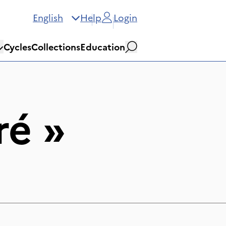
English
Help
Login
Cycles
Collections
Education
Search
ré
»