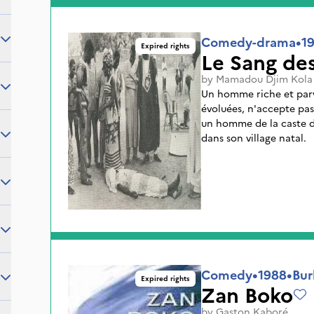
Comedy-drama
•
1
Expired rights
Le Sang des
by
Mamadou Djim Kola
Un homme riche et parv
évoluées, n'accepte pas
un homme de la caste de
dans son village natal.
Comedy
•
1988
•
Bur
Expired rights
Zan Boko
by
Gaston Kaboré