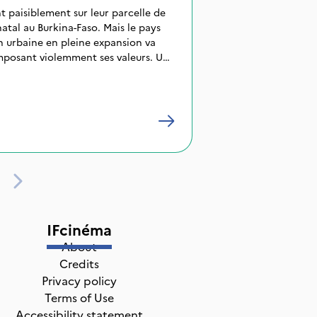
nt paisiblement sur leur parcelle de
 natal au Burkina-Faso. Mais le pays
n urbaine en pleine expansion va
imposant violemment ses valeurs. Un
in de ce drame, se heurtera à une
"l'information d'état".
IFcinéma
About
Credits
Privacy policy
Terms of Use
Accessibility statement