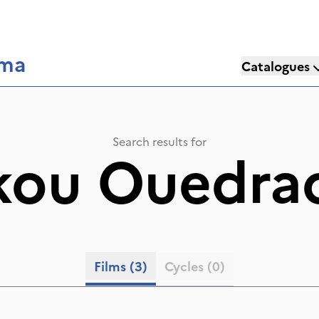
éma
Catalogues
Search results for
kou Ouedra
Films
(3)
Cycles
(0)