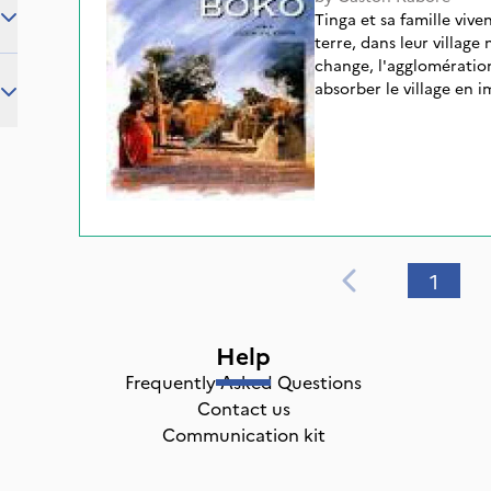
Tinga et sa famille vive
terre, dans leur village
change, l'agglomératio
absorber le village en 
jeune journaliste, témo
certaine conception de 
1
Help
Frequently Asked Questions
Contact us
Communication kit