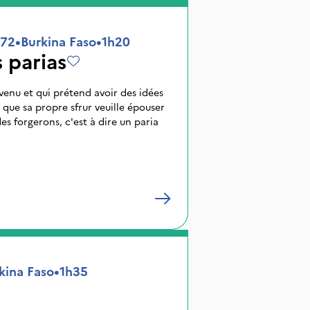
972
•
Burkina Faso
•
1h20
 parias
enu et qui prétend avoir des idées
 que sa propre sfrur veuille épouser
s forgerons, c'est à dire un paria
kina Faso
•
1h35