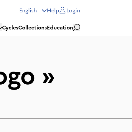
English
Help
Login
Cycles
Collections
Education
Search
ogo
»