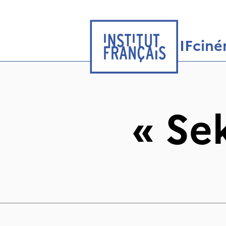
IFcin
«
Se