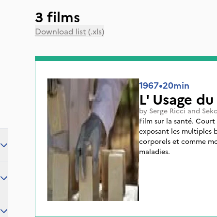
3 films
Download list
(.xls)
1967
•
20min
L' Usage du
by
Serge Ricci
and
Sek
Film sur la santé. Court
exposant les multiples b
corporels et comme mo
maladies.