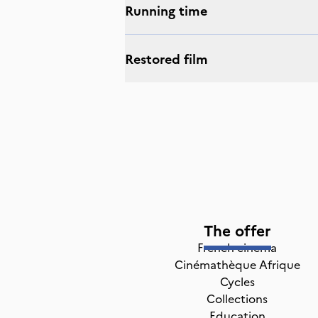
Running time
Restored film
The offer
French cinema
Cinémathèque Afrique
Cycles
Collections
Education