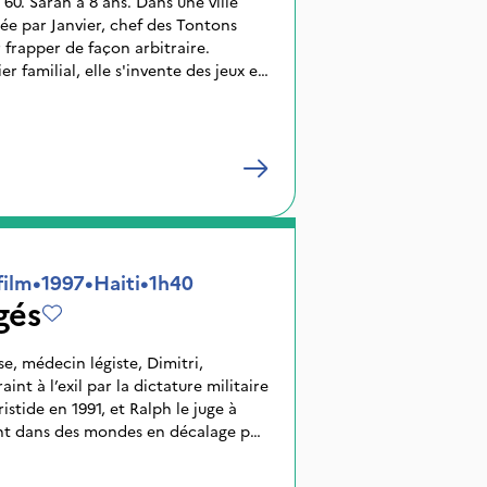
60. Sarah a 8 ans. Dans une ville
ée par Janvier, chef des Tontons
frapper de façon arbitraire.
r familial, elle s'invente des jeux et
Mais elle est témoin d'une scène
i va forcer ses parents à fuir le
 à son aimante grand-mère, Camille
irs de Sarah, aujourd'hui adulte,
 "Ce n'est qu'un mauvais rêve, ma
auvais rêve" lui répétait pourtant sa
film
•
1997
•
Haiti
•
1h40
gés
e, médecin légiste, Dimitri,
int à l’exil par la dictature militaire
istide en 1991, et Ralph le juge à
ent dans des mondes en décalage par
leur passé, dans la violence de New-