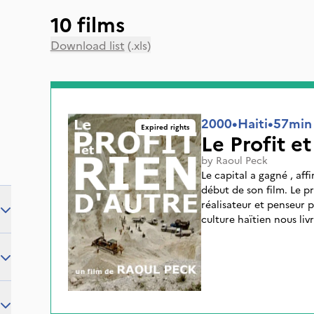
10 films
Download list
(.xls)
2000
•
Haiti
•
57min
Expired rights
Le Profit et
by
Raoul Peck
Le capital a gagné , af
début de son film. Le pro
réalisateur et penseur p
culture haïtien nous liv
l'économie et la réalité
utopiques du nouvel or
interviennent à tour de
européens, mais aussi 
des petites marchandes
d'interventions sont ain