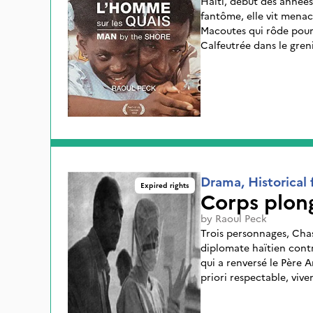
Haïti, début des années 
fantôme, elle vit menac
Macoutes qui rôde pour 
Calfeutrée dans le grenie
des rituels de son âge. 
d'une violence inouïe qu
pays. Elle sera confiée
Desroullière. Les souven
peinent à faire surface
chérie, ce n'est qu'un m
grand-mère...
Drama, Historical 
Expired rights
Corps plon
by
Raoul Peck
Trois personnages, Chas
diplomate haïtien contra
qui a renversé le Père Ar
priori respectable, viv
rapport à leurs vies, à 
York.