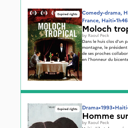
assassinat politique, le
Comedy-drama, His
Expired rights
France, Haiti
•
1h46
Moloch trop
by
Raoul Peck
Dans le huis clos d'un 
montagne, le président
de ses proches collabor
en l'honneur du bicent
présents dignitaires et 
ville, la révolte popula
raconte les dernières v
absurdes d'un pouvoir a
Drama
•
1993
•
Haiti
Expired rights
Homme sur l
by
Raoul Peck