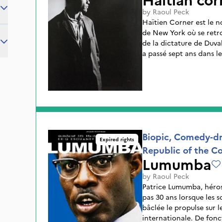
by
Raoul Peck
Haïtien Corner est le n
de New York où se retro
de la dictature de Duvalier L'un d'entre eux, Joseph 
a passé sept ans dans le
torturé avant de pouvoir
croit reconnaître dans l
vie, déjà perturbée par 
cauchemar, habitée par
Biopic, Comedy-dr
Expired rights
Republic of the C
Lumumba
by
Raoul Peck
Patrice Lumumba, héros
pas 30 ans lorsque les 
bâclée le propulse sur l
internationale. De fonc