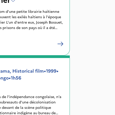
om d'une petite librairie haïtienne
uvent les exilés haïtiens à l'époque
Bossuet,
s prisons de son pays où il a été
 se réfugier à New York. Un jour, il
a rue un de ses tortionnaires et sa
le souvenir de la torture, devient un
 son désir de vengeance.
ama, Historical film
•
1999
•
ongo
•
1h56
 de l’indépendance congolaise, n’a
soubresauts d’une décolonisation
e devant de la scène politique
tionnaire indigène au bureau de