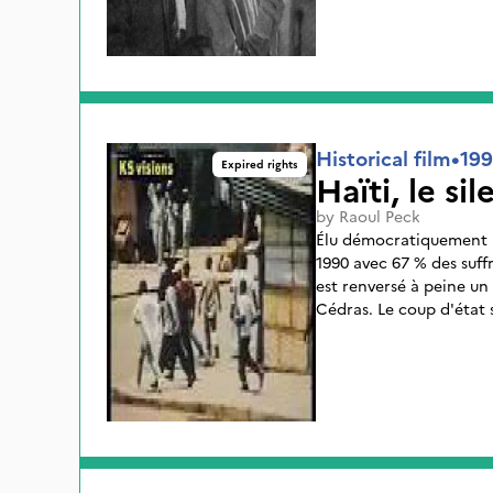
Historical film
•
19
Expired rights
Haïti, le si
by
Raoul Peck
Élu démocratiquement Président d' Haït
1990 avec 67 % des suffr
est renversé à peine un
Cédras. Le coup d'état 
à l'exil, le Président Ar
gérer les affaires du p
convient à tous, Robert 
démissionne et adresse 
Aristide : J'ai respect
Président de la Républi
d'empiéter sur les mienn