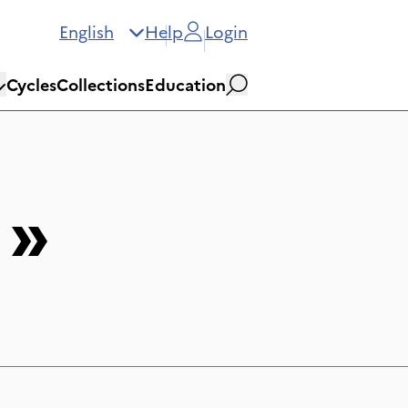
English
Help
Login
Cycles
Collections
Education
Search
»