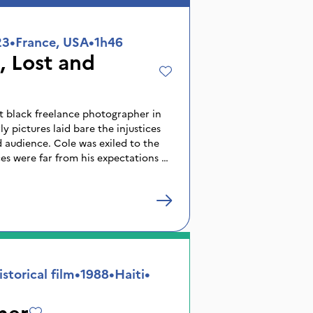
 aussi l'occasion
e point à la lumière de son propre
-être de transcender ses propres
23
•
France, USA
•
1h46
, Lost and
st black freelance photographer in
y pictures laid bare the injustices
d audience. Cole was exiled to the
es were far from his expectations of
torical film
•
1988
•
Haiti
•
ner