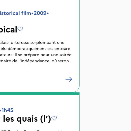
s médias et la mémoire.
torical film
•
2009
•
ical
palais-forteresse surplombant une
 élu démocratiquement est entouré
ateurs. Il se prépare pour une soirée
enaire de l'indépendance, où seront
chefs d'Etats étrangers. Mais dans la
ire se propage. Moloch tropical
ingt-quatre heures loufoques et
vant sa chute.
•
1h45
es quais (l’)