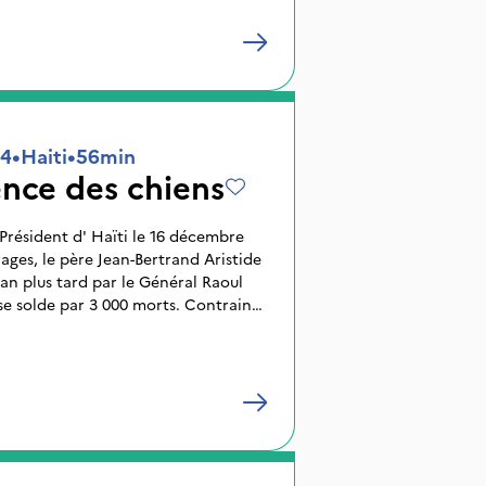
94
•
Haiti
•
56min
lence des chiens
i le 16 décembre
ages, le père Jean-Bertrand Aristide
 an plus tard par le Général Raoul
se solde par 3 000 morts. Contraint
istide s'installe à Washington. Pour
ays, il nomme un premier ministre qui
Malval. Six mois plus tard, celui-ci
une lettre amère au Président
é à tout moment vos prérogatives de
que mais vous n'avez jamais cessé
es (...) Je me suis barricadé derrière