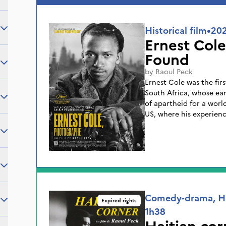
classiques et les micro-trottoirs. Ce film est
pour l'auteur de faire l
parcours, histoire peut
Historical film
•
20
douleurs et ses regrets.
Ernest Cole
Found
by
Raoul Peck
Ernest Cole was the fir
South Africa, whose earl
of apartheid for a worl
US, where his experienc
the American Dream.
Comedy-drama, His
Expired rights
1h38
Haitian cor