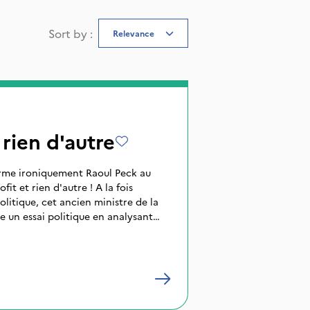
Sort by
:
Relevance
 rien d'autre
firme ironiquement Raoul Peck au
fit et rien d'autre ! A la fois
olitique, cet ancien ministre de la
re un essai politique en analysant
 haïtienne face aux déclarations
dre mondial. Dans ce documentaire,
 rôle des sociologues et économistes
un éboueur new-yorkais ou encore
 de Port-à-Piment. Les formes
si multipliées, entre les interviews