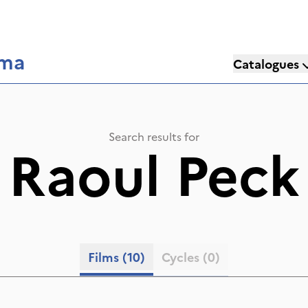
éma
Catalogues
Search results for
«
Raoul Peck
Films
(10)
Cycles
(0)