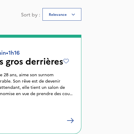
Sort by
:
Relevance
nin
•
1h16
s gros derrières
de 28 ans, aime son surnom
able. Son rêve est de devenir
ttendant, elle tient un salon de
onomise en vue de prendre des cours
tueux et de solfège. Une petite
 sur son parcours et devient le