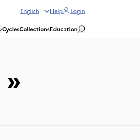
English
Help
Login
Cycles
Collections
Education
Search
»