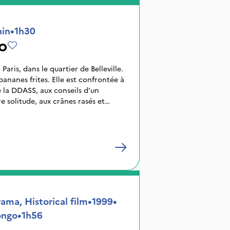
nin
•
1h30
o
Paris, dans le quartier de Belleville.
ananes frites. Elle est confrontée à
de la DDASS, aux conseils d’un
re solitude, aux crânes rasés et
é. Elle doit trouver 1000 F pour en
viter la fermeture définitive de son
faune du quartier vient trouver un
eur humaine.
ama, Historical film
•
1999
•
ongo
•
1h56