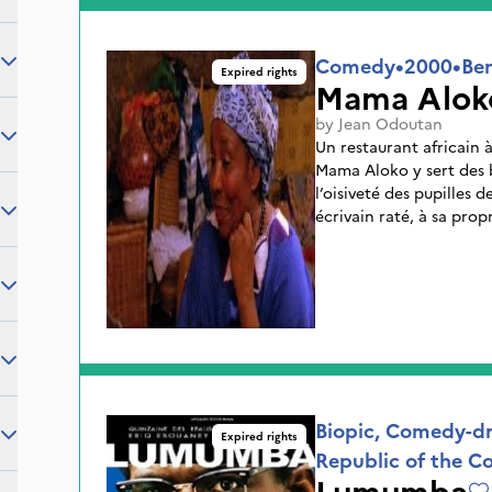
Comedy
•
2000
•
Be
Expired rights
Mama Alok
by
Jean Odoutan
Un restaurant africain à 
Mama Aloko y sert des b
l’oisiveté des pupilles 
écrivain raté, à sa prop
surtout à son frigo cass
acheter un nouveau et é
restaurant où toute la 
peu d’amour et de chal
Biopic, Comedy-dr
Expired rights
Republic of the C
Lumumba