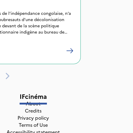
 de l’indépendance congolaise, n’a
soubresauts d’une décolonisation
e devant de la scène politique
tionnaire indigène au bureau de
ssant par plusieurs séjours en prison
dre, il deviendra en l’espace de
e le plus vilipendé de cette période
ministre de
iches d’Afrique, son destin de héros
é, son assassinat dès lors
a que trois mois au pouvoir. Ses
 qu’à faire disparaître son corps.
IFcinéma
About
Credits
Privacy policy
Terms of Use
Accessibility statement