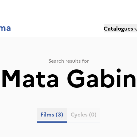
éma
Catalogues
Search results for
Mata Gabin
Films
(3)
Cycles
(0)