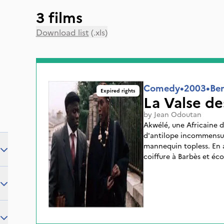
3 films
Download list
(.xls)
Comedy
•
2003
•
Be
Expired rights
La Valse de
by
Jean Odoutan
Akwélé, une Africaine 
d'antilope incommensur
mannequin topless. En a
coiffure à Barbès et éc
de déhanchements volup
frappe, Rod, se hasarde
pigeon idéal.