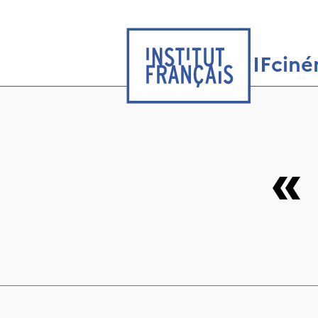
IFcin
«