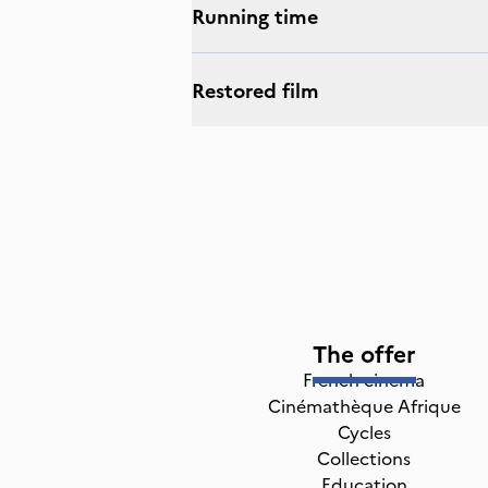
Running time
Restored film
The offer
French cinema
Cinémathèque Afrique
Cycles
Collections
Education