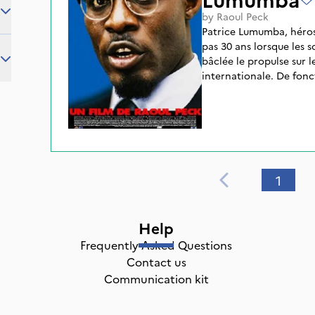
by
Raoul Peck
Patrice Lumumba, héros
pas 30 ans lorsque les 
bâclée le propulse sur l
internationale. De fonc
poste de Stanville en pa
pour incitation au désor
quelques années l’homm
intensive de la guerre froide. Devenu premier 
l’un des pays les plus r
tragique était tout trac
1
programmé. Il ne rester
assassins n’avaient plus
Help
Frequently Asked Questions
Contact us
Communication kit