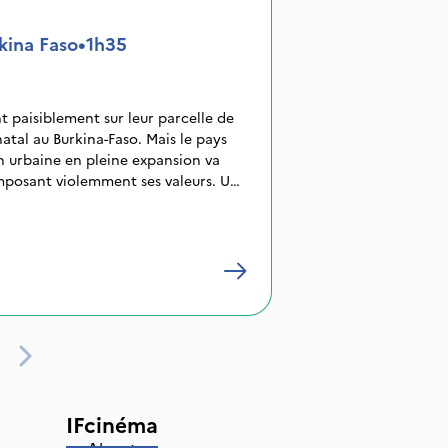
kina Faso
•
1h35
nt paisiblement sur leur parcelle de
 natal au Burkina-Faso. Mais le pays
n urbaine en pleine expansion va
imposant violemment ses valeurs. Un
in de ce drame, se heurtera à une
"l'information d'état".
IFcinéma