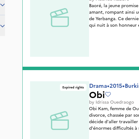
Baoré, la jeune promise 
amant, rompant ainsi un
de Yerbanga. Ce dernie
qui nuit à son honneur 
la ramener au village. M
son voyage à ces deux p
crainte et respect. Arriv
il retrouve Baoré et ve
dispute éclate et Yerba
Drama
•
2015
•
Burki
Expired rights
Obi
by
Idrissa Ouedraogo
Obi Kam, femme de Ouag
divorce, chassée par so
décide d'aller travaille
d'énormes difficultés à 
d'or, elle trouve suffi