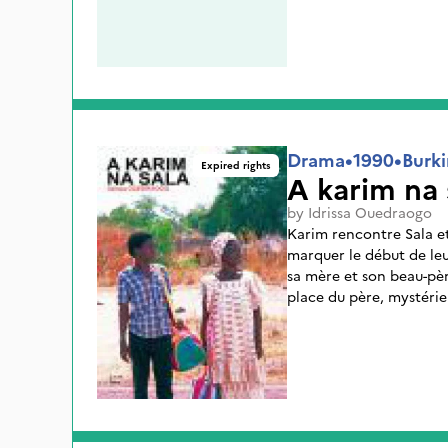
revenir à Ouagadougou e
Mais, à nouveau, elle re
Drama
•
1990
•
Burki
Expired rights
A karim na 
by
Idrissa Ouedraogo
Karim rencontre Sala et 
marquer le début de leur
sa mère et son beau-père, oncl
place du père, mystérie
de longs mois. Au marché de Ouagadougou, Karim se fait
voler par des petits band
bagarre tourne au drame Karim est jeté en prison. 
Sala lui rend visite...