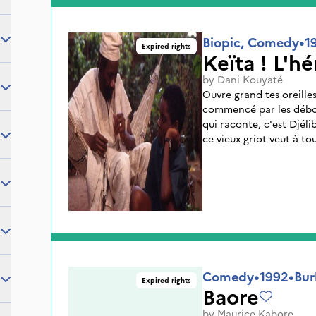
Biopic, Comedy
•
1
Expired rights
Keïta ! L'hé
by
Dani Kouyaté
Ouvre grand tes oreille
commencé par les déboir
qui raconte, c'est Djéli
ce vieux griot veut à t
l'origine de son nom. 
épopée, celle du fonda
Sundjata Keita, le fils d
L'imaginaire de Mabo fai
légendaire. Captivé par l
pour mieux écouter le v
pas sans problème, mais 
Comedy
•
1992
•
Bur
Expired rights
Baore
by
Maurice Kabore