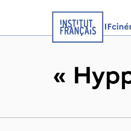
IFcin
«
Hypp