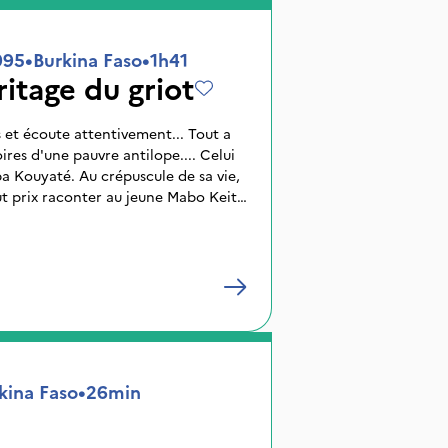
995
•
Burkina Faso
•
1h41
ritage du griot
s et écoute attentivement... Tout a
es d'une pauvre antilope.... Celui
ba Kouyaté. Au crépuscule de sa vie,
out prix raconter au jeune Mabo Keita
Un nom qui évoque toute une
teur de l'Empire Mandingue,
e la femme buffle, laide et bossue.
t renaître ce treizième siècle
'histoire, il fait l'école buissonnière
ieux griot. Bien entendu, cela ne va
l'histoire suivra son cours...
kina Faso
•
26min