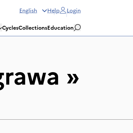
English
Help
Login
Cycles
Collections
Education
Search
grawa
»