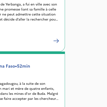
de Yerbanga, a fui en ville avec son
e promesse liant sa famille à celle
r ne peut admettre cette situation
et décide d’aller la rechercher pour
ais il ne veut pas avouer la raison de
remières épouses à qui il inspire
é en ville après plusieurs péripéties,
ut la ramener de force. Une grosse
nga se retrouve au poste de police.
na Faso
•
52min
adougou, à la suite de son
n mari et mère de quatre enfants,
r dans les mines d'or de Buda. Malgré
se faire accepter par les chercheurs
samment de métal précieux pour