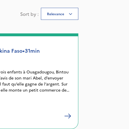
Sort by
:
Relevance
kina Faso
•
31min
rois enfants à Ouagadougou, Bintou
’avis de son mari Abel, d’envoyer
 il faut qu’elle gagne de l’argent. Sur
, elle monte un petit commerce de
 sa ténacité.