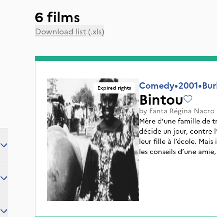
6 films
Download list
(.xls)
Comedy
•
2001
•
Bur
Expired rights
Bintou
by
Fanta Régina Nacro
Mère d’une famille de t
décide un jour, contre l
leur fille à l’école. Mais
les conseils d’une amie
mil germé. Après bien des déboires, Bintou gagnera la
partie par sa volonté et