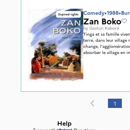
Comedy
•
1988
•
Bur
Expired rights
Zan Boko
by
Gaston Kaboré
Tinga et sa famille vive
terre, dans leur village
change, l'agglomératio
absorber le village en 
jeune journaliste, témo
certaine conception de 
1
Help