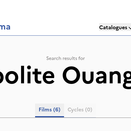
éma
Catalogues
Search results for
olite Ouan
Films
(6)
Cycles
(0)