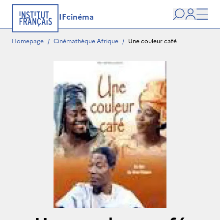
IFcinéma
Search
user
Men
Homepage
/
Cinémathèque Afrique
/
Une couleur café