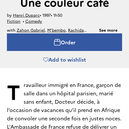
Une couleur café
by
Henri Duparc
• 
1997
• 
1h50
Fiction
• 
Comedy
with
Zahon Gabriel
,
M'bembo
,
Rachida
See more
Brakni
,
Jean-Marie Adiafi
Order
Add to wishlist
T
ravailleur immigré en France, garçon de
salle dans un hôpital parisien, marié
sans enfant, Docteur décide, à
l’occasion de vacances qu’il prend en Afrique
de convoler une seconde fois en justes noces.
L’Ambassade de France refuse de délivrer un