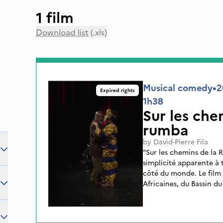
1 film
Download list
(.xls)
Musical comedy
•
2
Expired rights
1h38
Sur les che
rumba
by
David-Pierre Fila
"Sur les chemins de la 
simplicité apparente à 
côté du monde. Le film 
Africaines, du Bassin d
Côte d’Ivoire, dans un 
toutes désireuses de fo
africain avec un regard