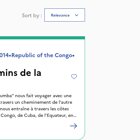
Sort by
:
Relevance
014
•
Republic of the Congo
•
mins de la
Rumba" nous fait voyager avec une
travers un cheminement de l’autre
nous entraîne à travers les côtes
u Congo, de Cuba, de l’Equateur, en
voyage, trempé de notes familières,
ndre l’essence de cet art musical
 et des rythmes issues du Bassin du