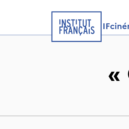
IFcin
«