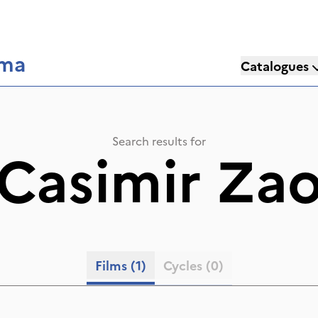
éma
Catalogues
Search results for
Casimir Za
Films
(1)
Cycles
(0)