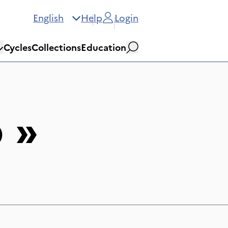
English
Help
Login
Cycles
Collections
Education
Search
o
»