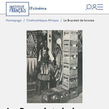
IFcinéma
Search
user
Men
Homepage
/
Cinémathèque Afrique
/
Le Bracelet de bronze