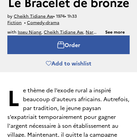
Le Bracelet de bronze
by
Cheikh Tidiane Aw
• 
1974
• 
1h33
Fiction
• 
Comedy-drama
with
Isseu Niang
,
Cheikh Tidiane Aw
,
Nar
See more
Sene
,
Ngone Thioune
,
Gorgui Diop
Order
Add to wishlist
L
e thème de l'exode rural a inspiré
beaucoup d'auteurs africains. Autrefois,
par tradition, le jeune paysan
s'expatriait temporairement pour gagner
l'argent nécessaire à son établissement au
village. Maintenant, il quitte la campagne