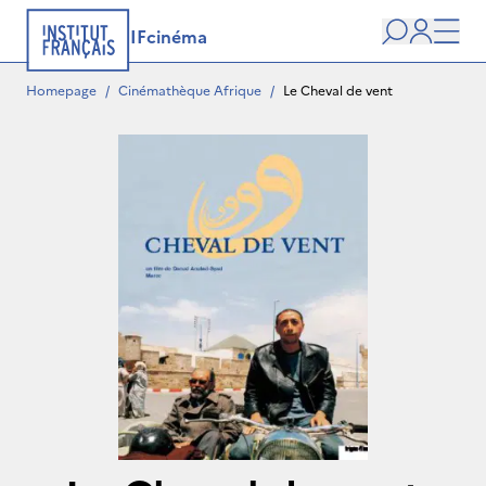
IFcinéma
Search
user
Men
Homepage
/
Cinémathèque Afrique
/
Le Cheval de vent