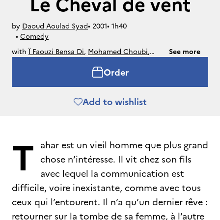
Le Cheval de vent
by
Daoud Aoulad Syad
• 
2001
• 
1h40
• 
Comedy
with
Ï Faouzi Bensa Di
,
Mohamed Choubi
,
See more
Mohamed Majd
,
Saadia Azgoun
,
Mohamed
Order
Belfquih
Add to wishlist
T
ahar est un vieil homme que plus grand
chose n’intéresse. Il vit chez son fils
avec lequel la communication est
difficile, voire inexistante, comme avec tous
ceux qui l’entourent. Il n’a qu’un dernier rêve :
retourner sur la tombe de sa femme, à l’autre