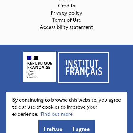
Credits
Privacy policy
Terms of Use
Accessibility statement
Institut français, tous droits réservés
2026
By continuing to browse this website, you agree
to our use of cookies to improve your
experience.
Credits
Privacy policy
Find out more
CGU
Accessibility statement
I refuse
I agree