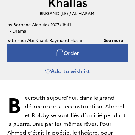
Khallas
BRIGAND (LE) / AL HARAMI
by
Borhane Alaouie
• 
2007
• 
1h41
• 
Drama
with
Fadi Abi Khalil
,
Raymond Hosni
,
See more
Natasha Achkar
,
Riffat Tarabaye
,
Wafaa
Order
Trabaye
,
Hamzeh Nasrallah
,
Ovidio Al Hout
,
Hanane Haj Ali
,
Adel Haidar
,
Wafa Tarabay
,
Diala Kashmar
,
Mahmoud Mabsout.
Add to wishlist
B
eyrouth aujourd’hui, dans le grand
désordre de la reconstruction. Ahmed
et Robby se sont liés d’amitié pendant
la guerre, unis par les mêmes rêves. Pour
Ahmed c’était la poésie, le théâtre, pour