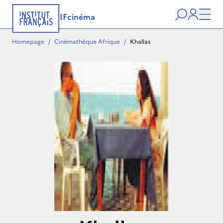
IFcinéma
Search
user
Men
Homepage
/
Cinémathèque Afrique
/
Khallas