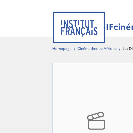
IFcin
Homepage
/
Cinémathèque Afrique
/
Les D