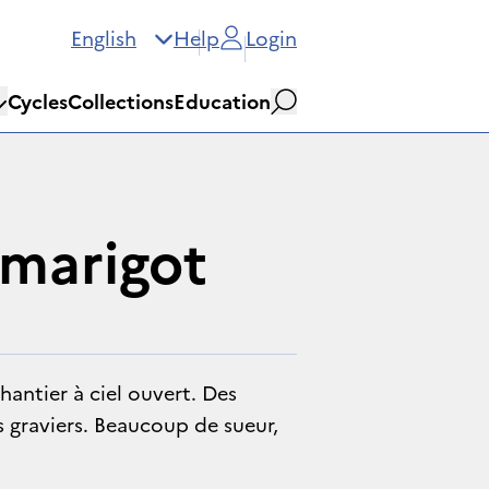
English
Help
Login
Cycles
Collections
Education
Search
 marigot
hantier à ciel ouvert. Des
 graviers. Beaucoup de sueur,