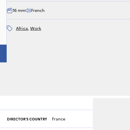
16 mm
French
Africa
, 
work
France
DIRECTOR'S COUNTRY