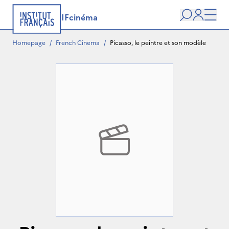
IFcinéma
Search
user
Men
Homepage
/
French Cinema
/
Picasso, le peintre et son modèle