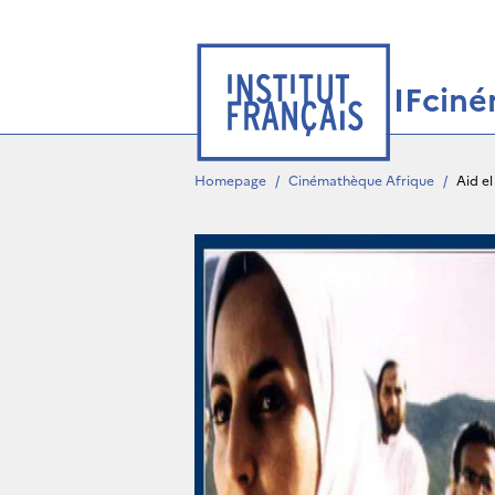
IFcin
Homepage
/
Cinémathèque Afrique
/
Aid el