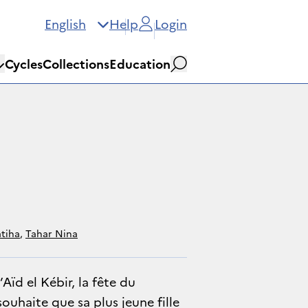
English
Help
Login
Cycles
Collections
Education
Search
atiha
,
Tahar Nina
’Aïd el Kébir, la fête du
ouhaite que sa plus jeune fille