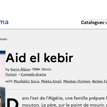
éma
Catalogues
 kebir
Aid el kebir
by
Karin Albou
• 
1999
• 
35min
Fiction
• 
Comedy-drama
with
Moufakkir Soria
,
Mekka Smaïl
,
Messbar Hichem
,
Berber F
D
ans l’est de l’Algérie, une famille prépare l
mouton. Le père, sur le point de mourir, s