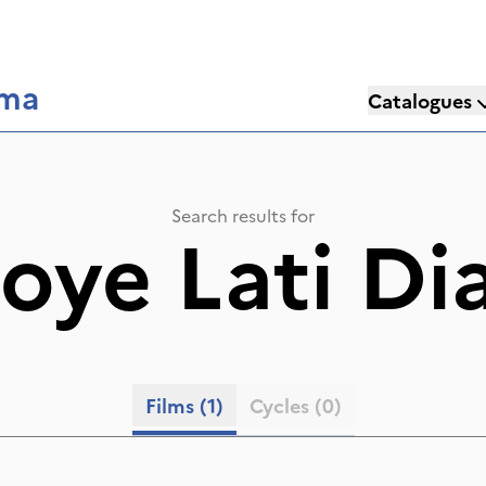
éma
Catalogues
Search results for
oye Lati Di
Films
(1)
Cycles
(0)