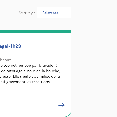
Sort by
:
Relevance
egal
•
1h29
kharam
 se soumet, un peu par bravade, à
e de tatouage autour de la bouche,
euse. Elle s'enfuit au milieu de la
nsi gravement les traditions
s lors, la jeune fille confinée dans
e va sombrer dans la folie, se
nt violente vis-à-vis des jeunes
 ses parents à l'attacher jour et
ille se laisse convaincre de la
l psychiatrique dirigé par un