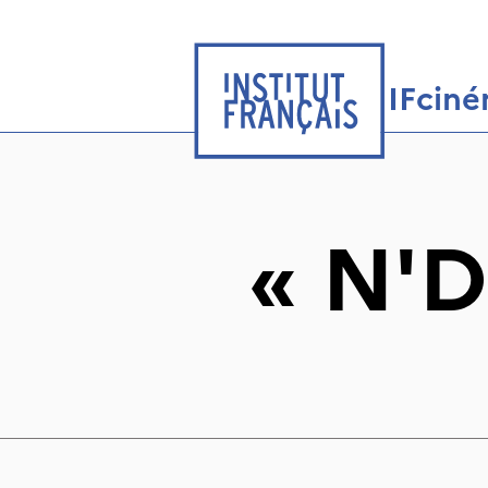
IFcin
«
N'D