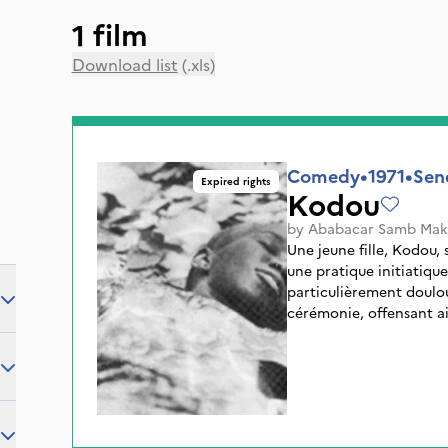
1 film
Download list
(.xls)
Comedy
•
1971
•
Sen
Expired rights
Kodou
by
Ababacar Samb Ma
Une jeune fille, Kodou,
une pratique initiatiqu
particulièrement doulour
cérémonie, offensant ai
séculaires du village. Dè
une sorte de quarantain
montrant particulièreme
enfants, ce qui conduira
nuit. Désemparée, sa fam
conduire dans un hôpita