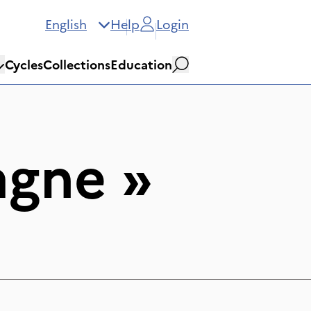
English
Help
Login
Cycles
Collections
Education
Search
agne
»