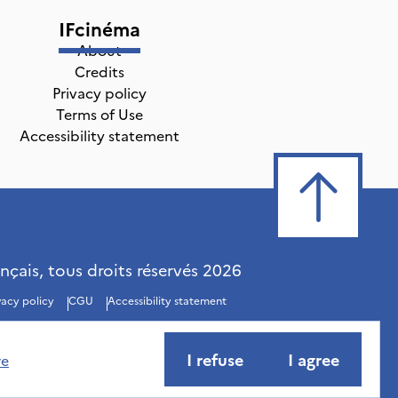
IFcinéma
About
Credits
Privacy policy
Terms of Use
Accessibility statement
ançais, tous droits réservés
2026
vacy policy
CGU
Accessibility statement
I refuse
I agree
re