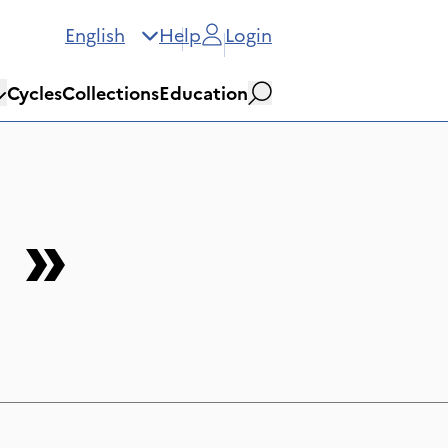
English
Help
Login
Cycles
Collections
Education
Search
e
»