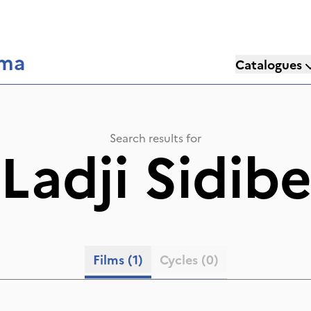
éma
Catalogues
Search results for
Ladji Sidib
Films
(1)
Cycles
(0)