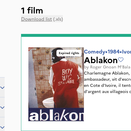
1 film
Download list
(.xls)
Comedy
•
1984
•
Ivo
Expired rights
Ablakon
by
Roger Gnoan M'Bala
Charlemagne Ablakon, h
ambassadeur, vit d'escr
en Cote d'Ivoire, il te
d'argent aux villageois
Yapi, un jeune revenu de
travers une comédie, c'
urbaine et des répercussi