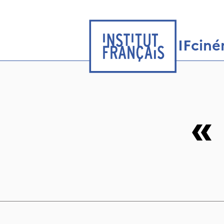
IFcin
«