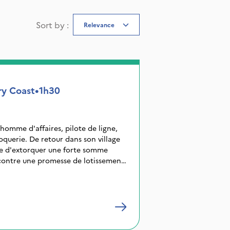
Sort by
:
Relevance
ry Coast
•
1h30
omme d'affaires, pilote de ligne,
oquerie. De retour dans son village
nte d'extorquer une forte somme
 contre une promesse de lotissement.
 la ville, dénonce la supercherie. A
est une peinture acide de la société
ons dans les villages qui est faite.