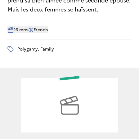
prend sa bien-aimée comme seconde épouse.
Mais les deux femmes se haïssent.
16 mm
French
polygamy
, 
family