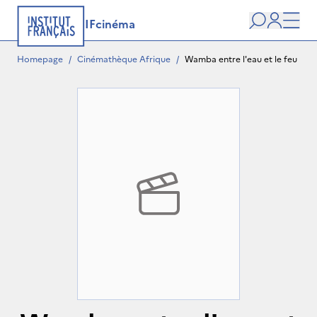
IFcinéma
Search
user
Men
Homepage
/
Cinémathèque Afrique
/
Wamba entre l'eau et le feu