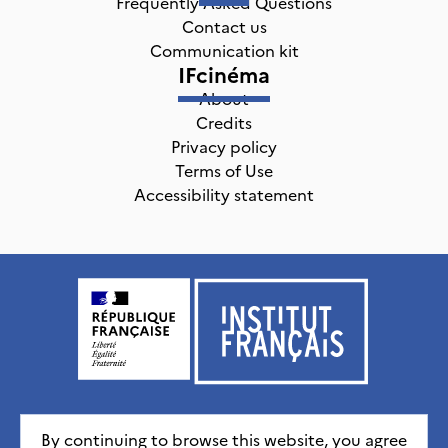
Frequently Asked Questions
Contact us
Communication kit
IFcinéma
About
Credits
Privacy policy
Terms of Use
Accessibility statement
Institut français, tous droits réservés
2026
By continuing to browse this website, you agree