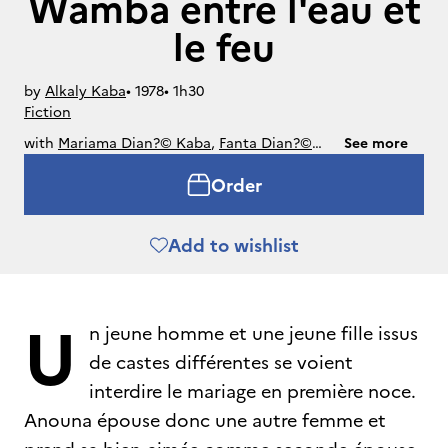
Wamba entre l'eau et
le feu
by
Alkaly Kaba
• 
1978
• 
1h30
Fiction
with
Mariama Dian?© Kaba
,
Fanta Dian?©
See more
Kaba
,
Abdoulaye Ascofare
Order
Add to wishlist
U
n jeune homme et une jeune fille issus
de castes différentes se voient
interdire le mariage en première noce.
Anouna épouse donc une autre femme et