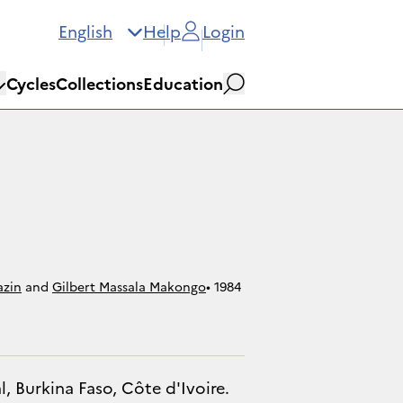
English
Help
Login
Cycles
Collections
Education
Search
azin
and
Gilbert Massala Makongo
• 
1984
, Burkina Faso, Côte d'Ivoire.