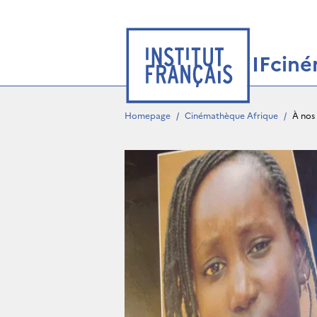
IFcin
Homepage
/
Cinémathèque Afrique
/
À nos