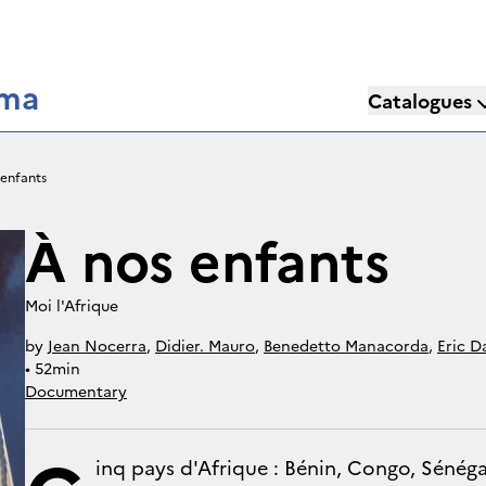
éma
Catalogues
 enfants
À nos enfants
Moi l'Afrique
by
Jean Nocerra
,
Didier. Mauro
,
Benedetto Manacorda
,
Eric D
• 
52min
Documentary
inq pays d'Afrique : Bénin, Congo, Sénégal