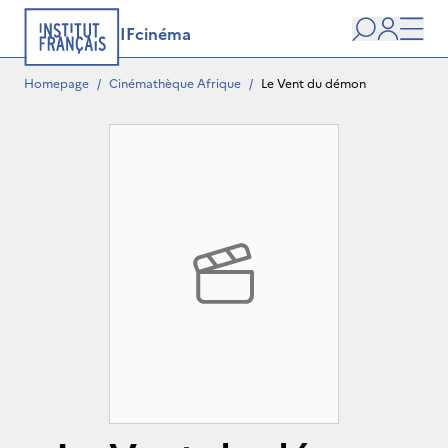
IFcinéma
Search
user
Men
Homepage
/
Cinémathèque Afrique
/
Le Vent du démon