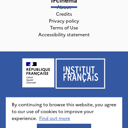
About
Credits
Privacy policy
Terms of Use
Accessibility statement
Institut français, tous droits réservés
2026
By continuing to browse this website, you agree
to our use of cookies to improve your
experience.
Credits
Privacy policy
Find out more
CGU
Accessibility statement