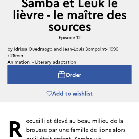
Samba et Leuk le
lièvre - le maître des
sources
Episode 12
by
Idrissa Ouedraogo
and
Jean-Louis Bompoint
• 
1996
• 
26min
Animation
• 
Literary adaptation
Order
Add to wishlist
R
ecueilli et élevé au beau milieu de la
brousse par une famille de lions alors
qu'il était enfant, Samba vit