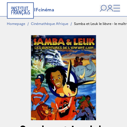
IFcinéma
Search
user
Men
Homepage
/
Cinémathèque Afrique
/
Samba et Leuk le lièvre - le maît