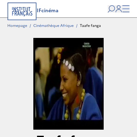
IFcinéma
Search
user
Men
Homepage
/
Cinémathèque Afrique
/
Taafe fanga