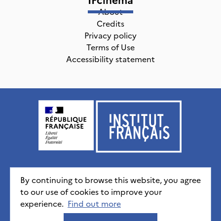
About
Credits
Privacy policy
Terms of Use
Accessibility statement
Institut français, tous droits réservés
2026
By continuing to browse this website, you agree
to our use of cookies to improve your
experience.
Credits
Privacy policy
Find out more
CGU
Accessibility statement