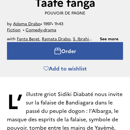
Taafe fanga
POUVOIR DE PAGNE
by
Adama Drabo
• 
1997
• 
1h43
Fiction
• 
Comedy-drama
with
Fanta Beret
,
Ramata Drabo
,
S. Ibrahim
See more
Koita
,
Maïmouna Hélène Diarra
,
Ténéman
Order
Sanogo
,
Michel Sangler
Add to wishlist
L’
illustre griot Sidiki Diabaté nous invite
sur la falaise de Bandiagara dans le
passé du peuple dogon : l’Albarga, le
masque des esprits de la falaise, symbole de
pouvoir, tombe entre les mains de Yayèmè,