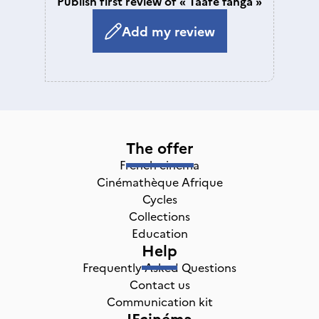
Publish first review of « Taafe fanga »
Add my review
The offer
French cinema
Cinémathèque Afrique
Cycles
Collections
Education
Help
Frequently Asked Questions
Contact us
Communication kit
IFcinéma