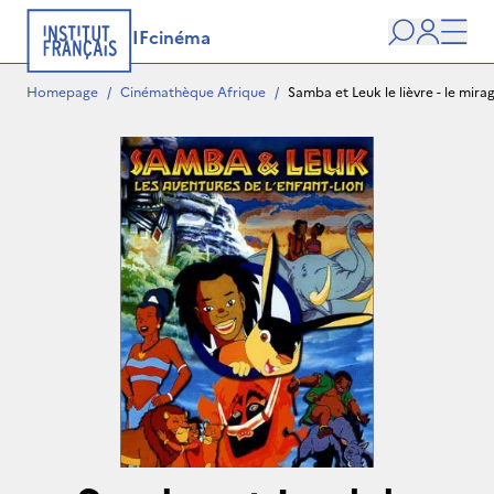
IFcinéma
Search
user
Men
Homepage
/
Cinémathèque Afrique
/
Samba et Leuk le lièvre - le mira