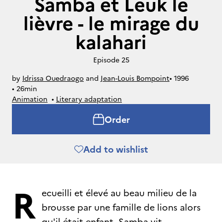
Samba et Leuk le
lièvre - le mirage du
kalahari
Episode 25
by
Idrissa Ouedraogo
and
Jean-Louis Bompoint
• 
1996
• 
26min
Animation
• 
Literary adaptation
Order
Add to wishlist
R
ecueilli et élevé au beau milieu de la
brousse par une famille de lions alors
qu'il était enfant, Samba vit