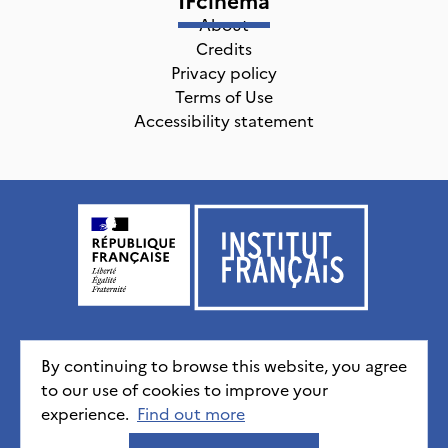
About
Credits
Privacy policy
Terms of Use
Accessibility statement
Institut français, tous droits réservés
2026
By continuing to browse this website, you agree
to our use of cookies to improve your
experience.
Credits
Privacy policy
Find out more
CGU
Accessibility statement