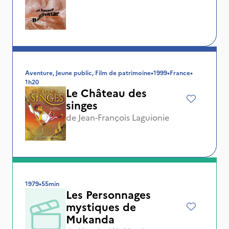
Aventure, Jeune public, Film de patrimoine
•
1999
•
France
•
1h20
Le Château des
singes
de
Jean-François Laguionie
1979
•
55min
Les Personnages
mystiques de
Mukanda