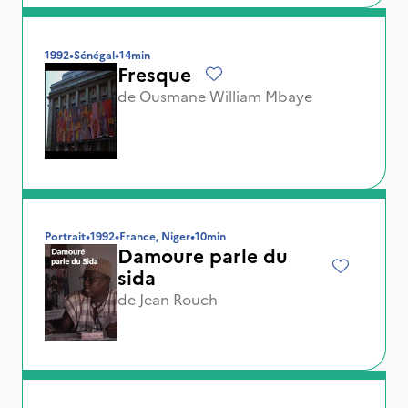
1992
•
Sénégal
•
14min
Fresque
de
Ousmane William Mbaye
Portrait
•
1992
•
France, Niger
•
10min
Damoure parle du
sida
de
Jean Rouch