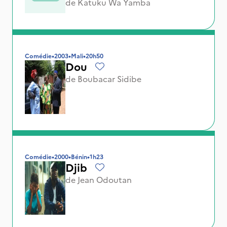
de
Katuku Wa Yamba
Comédie
•
2003
•
Mali
•
20h50
Dou
de
Boubacar Sidibe
Comédie
•
2000
•
Bénin
•
1h23
Djib
de
Jean Odoutan