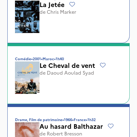
La Jetée
de
Chris Marker
Comédie
•
2001
•
Maroc
•
1h40
Le Cheval de vent
de
Daoud Aoulad Syad
Drame, Film de patrimoine
•
1966
•
France
•
1h32
Au hasard Balthazar
de
Robert Bresson