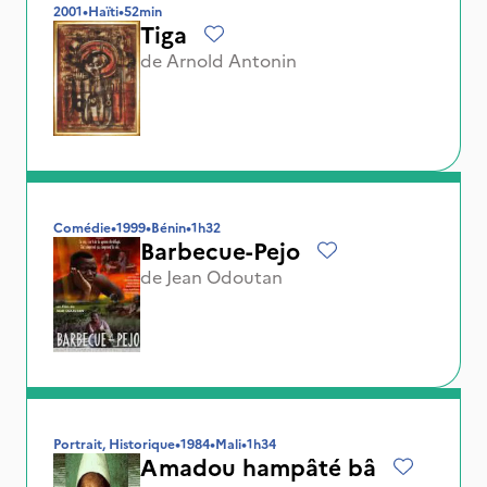
2001
•
Haïti
•
52min
Tiga
de
Arnold Antonin
Comédie
•
1999
•
Bénin
•
1h32
Barbecue-Pejo
de
Jean Odoutan
Portrait, Historique
•
1984
•
Mali
•
1h34
Amadou hampâté bâ