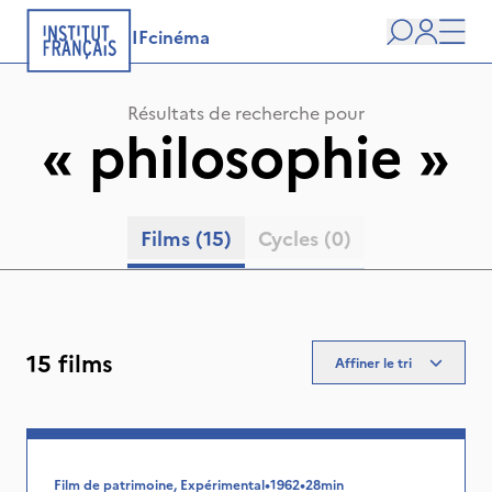
IFcinéma
Recherche
user
Men
Résultats de recherche pour
«
philosophie
»
Films
(15)
Cycles
(0)
15 films
Affiner le tri
Film de patrimoine, Expérimental
•
1962
•
28min