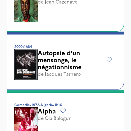
de
Jean Cazenave
2000
•
1h34
Autopsie d'un
mensonge, le
négationnisme
de
Jacques Tarnero
Comédie
•
1972
•
Nigeria
•
1h16
Alpha
de
Ola Balogun