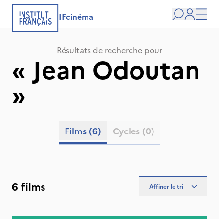
IFcinéma
Recherche
user
Men
Résultats de recherche pour
«
Jean Odoutan
»
Films
(6)
Cycles
(0)
6 films
Affiner le tri