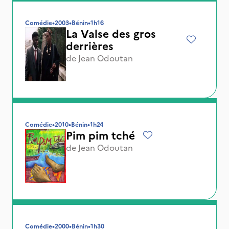
Comédie
•
2003
•
Bénin
•
1h16
La Valse des gros
derrières
de
Jean Odoutan
Comédie
•
2010
•
Bénin
•
1h24
Pim pim tché
de
Jean Odoutan
Comédie
•
2000
•
Bénin
•
1h30