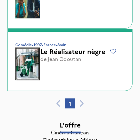
Comédie
•
1997
•
France
•
8min
Le Réalisateur nègre
de
Jean Odoutan
1
L'offre
Cinéma français
Cinémathèque Afrique