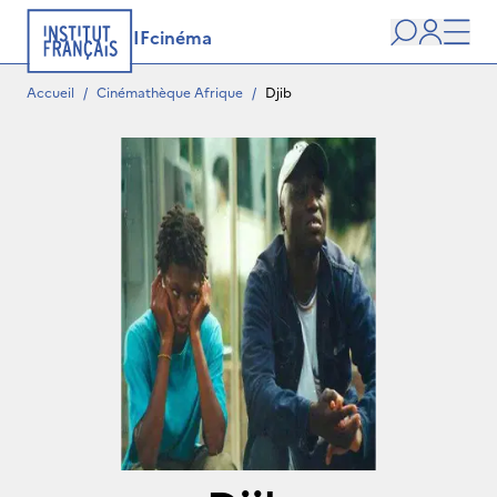
IFcinéma
Recherche
user
Men
Accueil
/
Cinémathèque Afrique
/
Djib