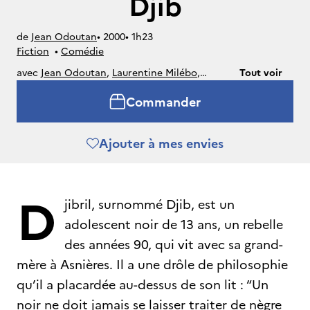
Djib
de
Jean Odoutan
• 
2000
• 
1h23
Fiction
• 
Comédie
avec
Jean Odoutan
,
Laurentine Milébo
,
Tout voir
Jessica Hammoudi
,
Samy Chattouna
,
Max-
Commander
Edouard Balthazard
Ajouter à mes envies
D
jibril, surnommé Djib, est un
adolescent noir de 13 ans, un rebelle
des années 90, qui vit avec sa grand-
mère à Asnières. Il a une drôle de philosophie
qu’il a placardée au-dessus de son lit : “Un
noir ne doit jamais se laisser traiter de nègre