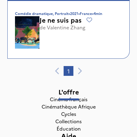
Comédie dramatique, Portrait
•
2021
•
France
•
4min
Je ne suis pas
de
Valentine Zhang
1
L'offre
Cinéma français
Cinémathèque Afrique
Cycles
Collections
Éducation
Aide