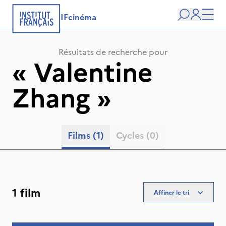
IFcinéma
Recherche
user
Men
Résultats de recherche pour
«
Valentine
Zhang
»
Films
(1)
Cycles
(0)
1 film
Affiner le tri