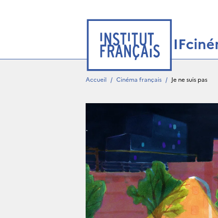
IFcin
Accueil
/
Cinéma français
/
Je ne suis pas 