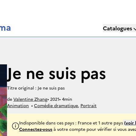
éma
Catalogues
Je ne suis pas
Titre original : Je ne suis pas
de
Valentine Zhang
• 
2021
• 
4min
Animation
• 
Comédie dramatique
, 
Portrait
Indisponible dans ces pays : France et 1 autre pays
(
voir 
Connectez-vous
à votre compte pour vérifier si vous avez