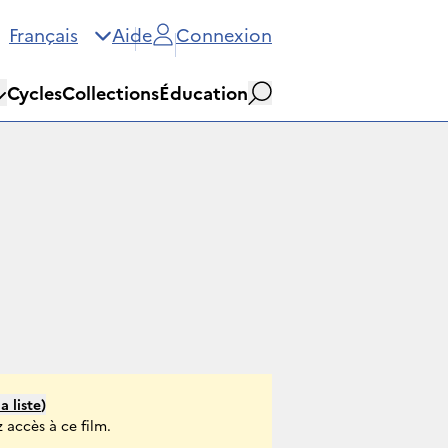
Français
Aide
Connexion
Cycles
Collections
Éducation
Rechercher
la liste
)
 accès à ce film.