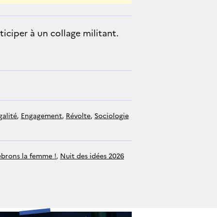
iciper à un collage militant.
égalité
, 
engagement
, 
révolte
, 
sociologie
ébrons la femme !
, 
Nuit des idées 2026