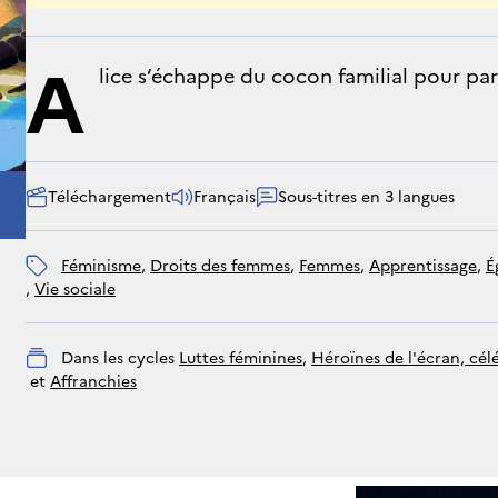
A
lice s’échappe du cocon familial pour part
Téléchargement
Français
Sous-titres en 3 langues
féminisme
, 
droits des femmes
, 
Femmes
, 
apprentissage
, 
, 
vie sociale
Dans les cycles
Luttes féminines
, 
Héroïnes de l'écran, cél
 et 
Affranchies