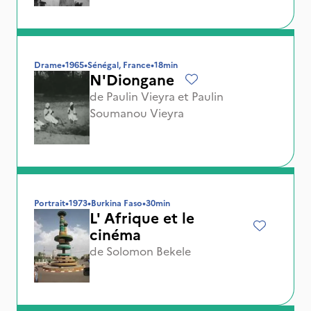
Drame
•
1965
•
Sénégal, France
•
18min
N'Diongane
de
Paulin Vieyra
et
Paulin
Soumanou Vieyra
Portrait
•
1973
•
Burkina Faso
•
30min
L' Afrique et le
cinéma
de
Solomon Bekele