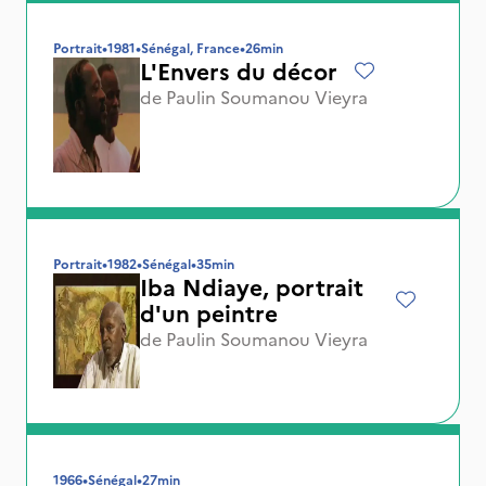
Portrait
•
1981
•
Sénégal, France
•
26min
L'Envers du décor
de
Paulin Soumanou Vieyra
Portrait
•
1982
•
Sénégal
•
35min
Iba Ndiaye, portrait
d'un peintre
de
Paulin Soumanou Vieyra
1966
•
Sénégal
•
27min