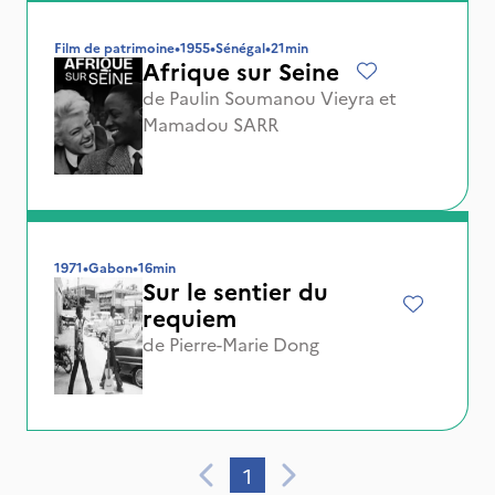
Film de patrimoine
•
1955
•
Sénégal
•
21min
Afrique sur Seine
de
Paulin Soumanou Vieyra
et
Mamadou SARR
1971
•
Gabon
•
16min
Sur le sentier du
requiem
de
Pierre-Marie Dong
1