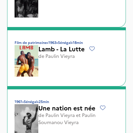
Film de patrimoine
•
1963
•
Sénégal
•
18min
Lamb - La Lutte
de
Paulin Vieyra
1961
•
Sénégal
•
25min
Une nation est née
de
Paulin Vieyra
et
Paulin
Soumanou Vieyra