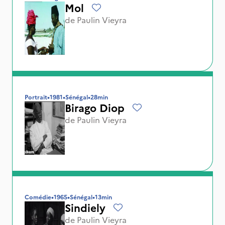
Mol
de
Paulin Vieyra
Portrait
•
1981
•
Sénégal
•
28min
Birago Diop
de
Paulin Vieyra
Comédie
•
1965
•
Sénégal
•
13min
Sindiely
de
Paulin Vieyra