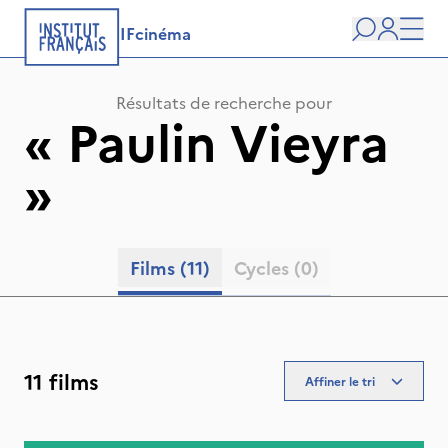
IFcinéma
Recherche
user
Men
Résultats de recherche pour
«
Paulin Vieyra
»
Films
(11)
Cycles
(0)
11 films
Affiner le tri