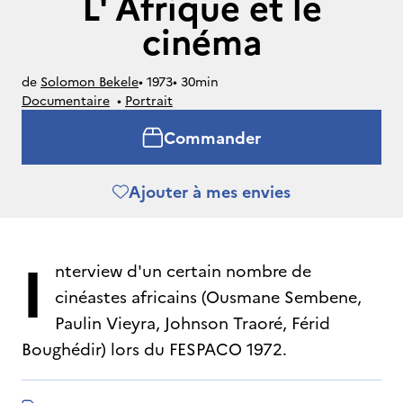
L' Afrique et le
cinéma
de
Solomon Bekele
• 
1973
• 
30min
Documentaire
• 
Portrait
Commander
Ajouter à mes envies
I
nterview d'un certain nombre de
cinéastes africains (Ousmane Sembene,
Paulin Vieyra, Johnson Traoré, Férid
Boughédir) lors du FESPACO 1972.