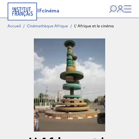
IFcinéma
Recherche
user
Men
Accueil
/
Cinémathèque Afrique
/
L' Afrique et le cinéma