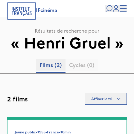
IFcinéma
Recherche
user
Men
Résultats de recherche pour
«
Henri Gruel
»
Films
(2)
Cycles
(0)
2 films
Affiner le tri
Jeune public
•
1955
•
France
•
10min