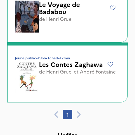
Le Voyage de
Badabou
de
Henri Gruel
Jeune public
•
1966
•
Tchad
•
12min
Les Contes Zaghawa
de
Henri Gruel
et
André Fontaine
1
L'offre