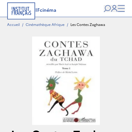
IFcinéma
Recherche
user
Men
Accueil
/
Cinémathèque Afrique
/
Les Contes Zaghawa