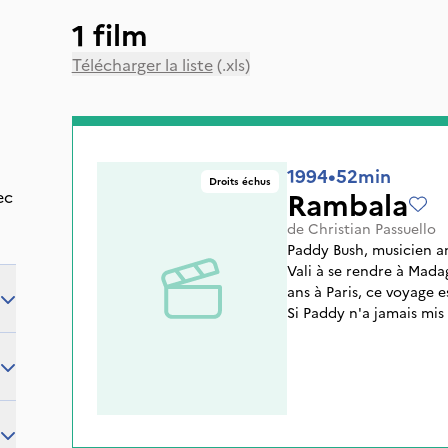
1 film
Télécharger la liste
(.xls)
1994
•
52min
Droits échus
Rambala
ec
de
Christian Passuello
Paddy Bush, musicien ang
Vali à se rendre à Mada
ans à Paris, ce voyage e
Si Paddy n'a jamais mis 
bien la musique malgach
de sceller son amitié av
spirituelle à la rencont
part sur les hauts-plate
doigts sur les cordes du
malgache.