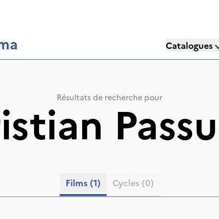
éma
Catalogues
Résultats de recherche pour
istian Passu
Films
(1)
Cycles
(0)