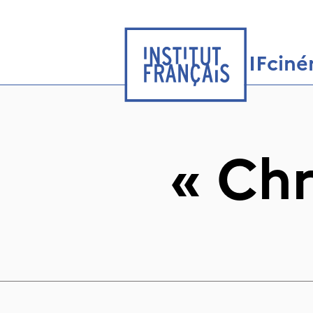
IFcin
«
Chr