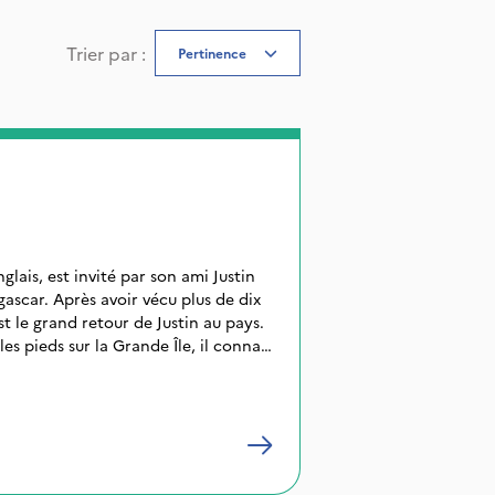
Trier par
:
Pertinence
lais, est invité par son ami Justin
gascar. Après avoir vécu plus de dix
st le grand retour de Justin au pays.
les pieds sur la Grande Île, il connait
e. Pour lui, ce voyage est une façon
ec Justin ainsi qu'une quête
re de l'esprit de Rakotosafy, quelque
aux, et des ancêtres qui ont guidé ses
 valiha, instrument traditionnel