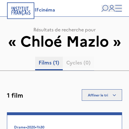
IFcinéma
Recherche
user
Men
Résultats de recherche pour
«
Chloé Mazlo
»
Films
(1)
Cycles
(0)
1 film
Affiner le tri
Drame
•
2020
•
1h30