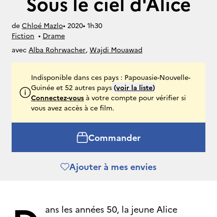
Sous le ciel d'Alice
de
Chloé Mazlo
• 
2020
• 
1h30
Fiction
• 
Drame
avec
Alba Rohrwacher
,
Wajdi Mouawad
Indisponible dans ces pays : Papouasie-Nouvelle-
Guinée et 52 autres pays
(
voir la liste
)
Connectez-vous
à votre compte pour vérifier si
vous avez accès à ce film.
Commander
Ajouter à mes envies
ans les années 50, la jeune Alice