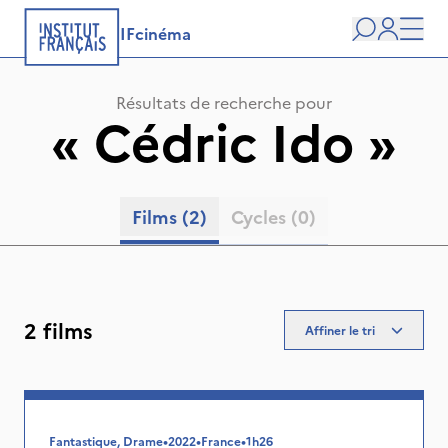
IFcinéma
Recherche
user
Men
Résultats de recherche pour
«
Cédric Ido
»
Films
(2)
Cycles
(0)
2 films
Affiner le tri
Fantastique, Drame
•
2022
•
France
•
1h26