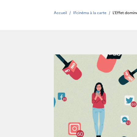
Accueil
/
IFcinéma à la carte
/
L'Effet domin