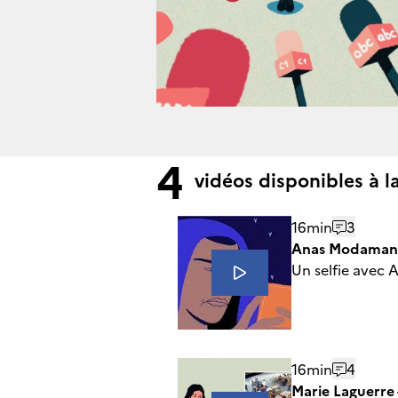
4
vidéos disponibles à l
16min
3
Anas Modamani -
Un selfie avec 
16min
4
Marie Laguerre 