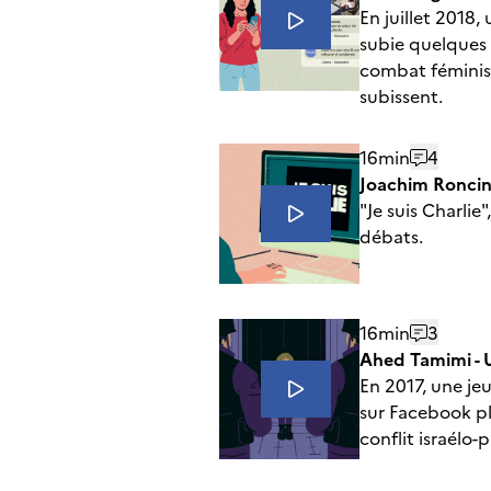
En juillet 2018,
subie quelques h
combat féminist
subissent.
16min
4
Joachim Roncin -
"Je suis Charli
débats.
16min
3
Ahed Tamimi -
En 2017, une jeu
sur Facebook pl
conflit israélo