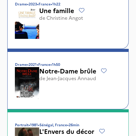
Drame
•
2023
•
France
•
1h22
Une famille
de
Christine Angot
Drame
•
2021
•
France
•
1h50
Notre-Dame brûle
de
Jean-Jacques Annaud
Portrait
•
1981
•
Sénégal, France
•
26min
L'Envers du décor