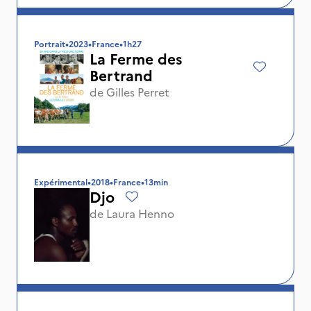
Portrait
•
2023
•
France
•
1h27
La Ferme des
Bertrand
de
Gilles Perret
Expérimental
•
2018
•
France
•
13min
Djo
de
Laura Henno