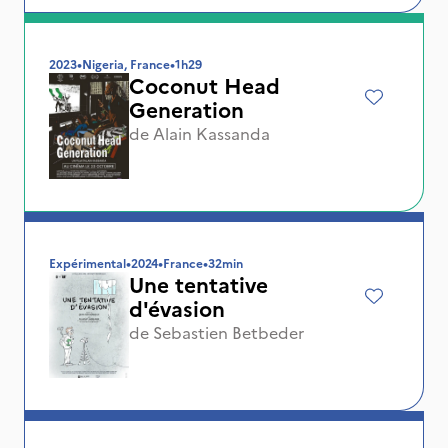
2023
•
Nigeria, France
•
1h29
Coconut Head
Generation
de
Alain Kassanda
Expérimental
•
2024
•
France
•
32min
Une tentative
d'évasion
de
Sebastien Betbeder