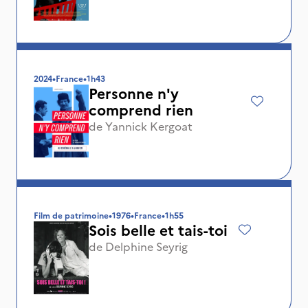
2024
•
France
•
1h43
Personne n'y
comprend rien
de
Yannick Kergoat
Film de patrimoine
•
1976
•
France
•
1h55
Sois belle et tais-toi
de
Delphine Seyrig