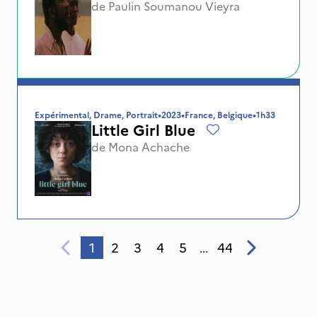
de
Paulin Soumanou Vieyra
Expérimental, Drame, Portrait
•
2023
•
France, Belgique
•
1h33
Little Girl Blue
de
Mona Achache
1
2
3
4
5
44
...