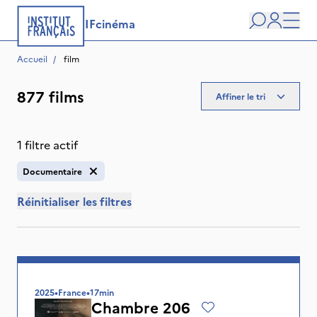
IFcinéma
Recherche
user
Men
Accueil
/
 film
877 films
Affiner le tri
1 filtre actif
Documentaire
Réinitialiser les filtres
2025
•
France
•
17min
Chambre 206