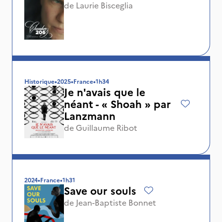
de
Laurie Bisceglia
Historique
•
2025
•
France
•
1h34
Je n'avais que le
néant - « Shoah » par
Lanzmann
de
Guillaume Ribot
2024
•
France
•
1h31
Save our souls
de
Jean-Baptiste Bonnet