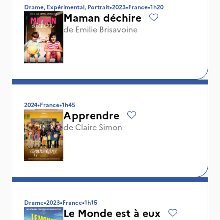
Drame, Expérimental, Portrait
•
2023
•
France
•
1h20
Maman déchire
de
Emilie Brisavoine
2024
•
France
•
1h45
Apprendre
de
Claire Simon
Drame
•
2023
•
France
•
1h15
Le Monde est à eux