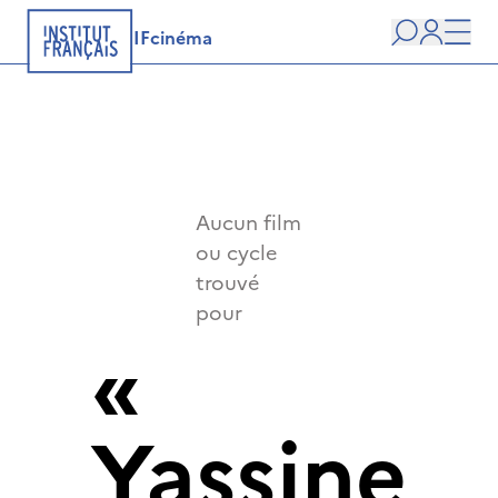
IFcinéma
Recherche
user
Men
Aucun film
ou cycle
trouvé
pour
«
Yassine