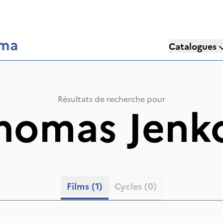
éma
Catalogues
Résultats de recherche pour
homas Jenk
Films
(1)
Cycles
(0)