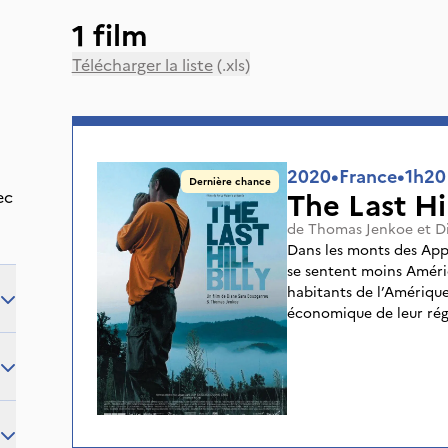
1 film
Télécharger la liste
(.xls)
2020
•
France
•
1h20
Dernière chance
The Last Hil
ec
de
Thomas Jenkoe
et
D
Dans les monts des Appa
se sentent moins Améri
habitants de l’Amérique
économique de leur régi
les " hillbillies " : bou
Hillbilly est le portrait
l’un d’entre eux, témoi
disparaître et dont il se