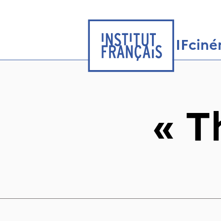
IFcin
«
T