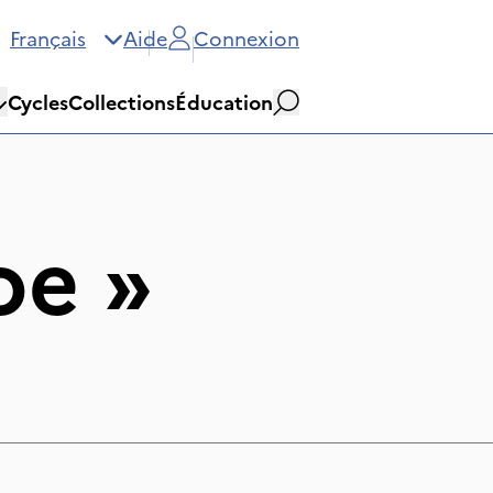
Français
Aide
Connexion
Cycles
Collections
Éducation
Rechercher
oe
»