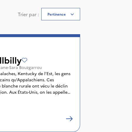
Trier par
:
Pertinence
lbilly
iane-Sara Bouzgarrou
laches, Kentucky de l’Est, les gens
cains qu’Appalachiens. Ces
 blanche rurale ont vécu le déclin
on. Aux États-Unis, on les appelle
seux, péquenauds des collines. The Last
 d’une famille à travers les mots de
n surprenant d’un monde en train de
 fait le poète.