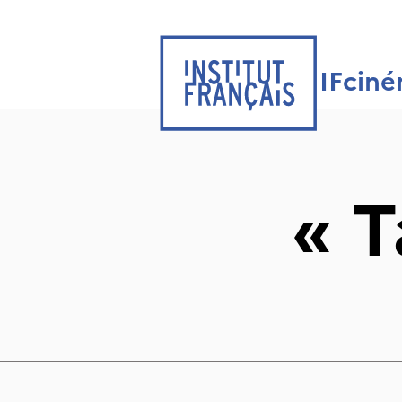
IFcin
«
T