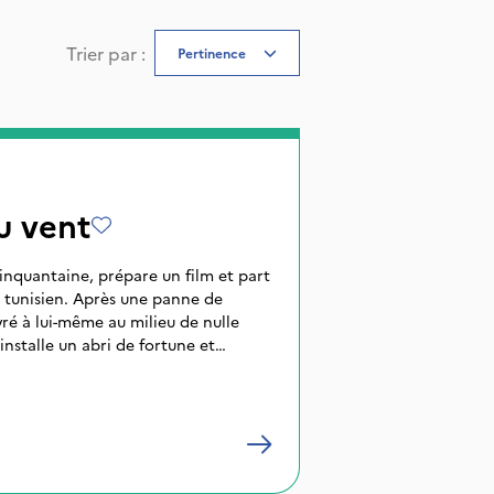
Trier par
:
Pertinence
u vent
 cinquantaine, prépare un film et part
 tunisien. Après une panne de
ivré à lui-même au milieu de nulle
’installe un abri de fortune et
film. Il se perd peu à peu dans la
t soudain qu’il est devenu l’acteur
 film.