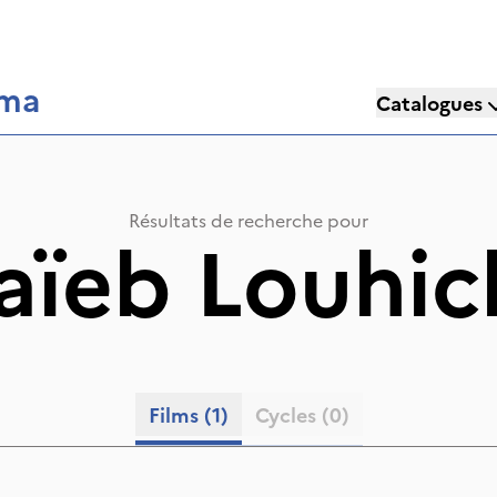
éma
Catalogues
Résultats de recherche pour
aïeb Louhic
Films
(1)
Cycles
(0)