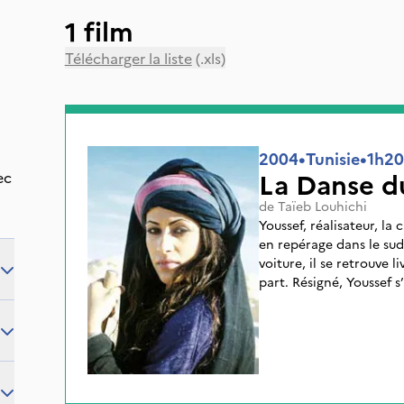
1 film
Télécharger la liste
(.xls)
2004
•
Tunisie
•
1h20
La Danse d
ec
de
Taïeb Louhichi
Youssef, réalisateur, la
en repérage dans le sud
voiture, il se retrouve l
part. Résigné, Youssef s
continue de rêver à son 
folie du désert, réalisan
principal de son propre