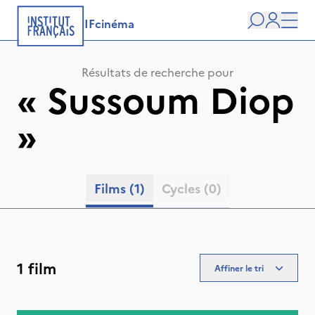
IFcinéma
Recherche
user
Men
Résultats de recherche pour
«
Sussoum Diop
»
Films
(1)
Cycles
(0)
1 film
Affiner le tri