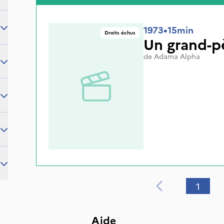
1973
•
15min
Droits échus
Un grand-pè
de
Adama Alpha
1
Aide