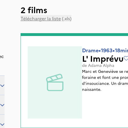
2 films
Télécharger la liste
(.xls)
Drame
•
1963
•
18mi
L' Imprévu
ec
de
Adama Alpha
Marc et Geneviève se r
foraine et font une pro
d'insouciance. Un drame
naissante.