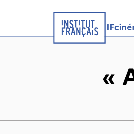
IFcin
«