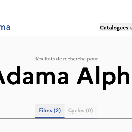
éma
Catalogues
Résultats de recherche pour
Adama Alph
Films
(2)
Cycles
(0)