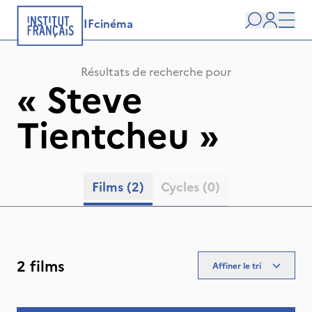
IFcinéma
Recherche
user
Men
Résultats de recherche pour
«
Steve
Tientcheu
»
Films
(2)
Cycles
(0)
2 films
Affiner le tri