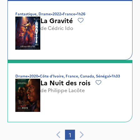
Fantastique, Drame
•
2022
•
France
•
1h26
La Gravité
de
Cédric Ido
Drame
•
2020
•
Côte d'Ivoire, France, Canada, Sénégal
•
1h33
La Nuit des rois
de
Philippe Lacôte
1