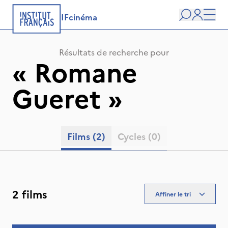
IFcinéma
Recherche
user
Men
Résultats de recherche pour
«
Romane
Gueret
»
Films
(2)
Cycles
(0)
2 films
Affiner le tri