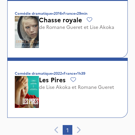
Comédie dramatique
•
2016
•
France
•
29min
Chasse royale
de
Romane Gueret
et
Lise Akoka
Comédie dramatique
•
2022
•
France
•
1h39
Les Pires
de
Lise Akoka
et
Romane Gueret
1