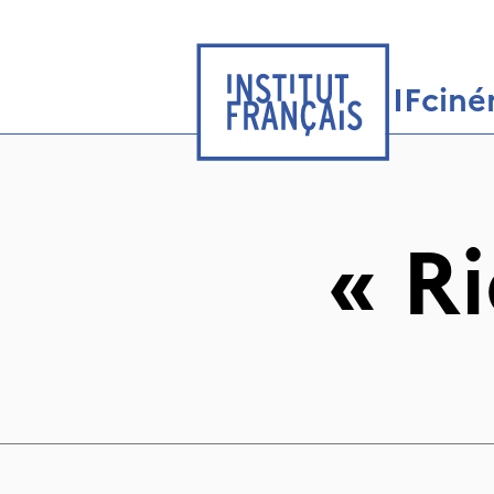
IFcin
«
Ri