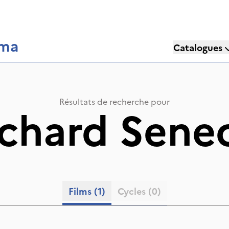
éma
Catalogues
Résultats de recherche pour
chard Sene
Films
(1)
Cycles
(0)