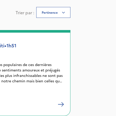
Trier par
:
Pertinence
ti
•
1h51
lus populaires de ces dernières
le sentiments amoureux et préjugés
 les plus infranchissables ne sont pas
ur notre chemin mais bien celles que
 nos préjugés, notre intolérance,
 le peu (ou le trop) d'estime de nous-