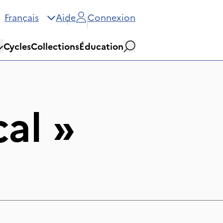
Français
Aide
Connexion
Cycles
Collections
Éducation
Rechercher
cal
»