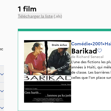
1 film
Télécharger la liste
(.xls)
Comédie
•
2001
•
Haï
Droits échus
Barikad
ec
de
Richard Senecal
L'une des fictions les p
années à Haïti, qui mê
de classe. Les barrières
celles que l'on place s
nous nous imposons par
notre mépris de l'autre,
même.