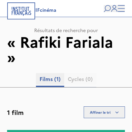
IFcinéma
Recherche
user
Men
Résultats de recherche pour
«
Rafiki Fariala
»
Films
(1)
Cycles
(0)
1 film
Affiner le tri