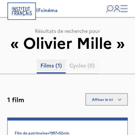
IFcinéma
Recherche
user
Men
Résultats de recherche pour
«
Olivier Mille
»
Films
(1)
Cycles
(0)
1 film
Affiner le tri
Film de patrimoine
•
1997
•
52min