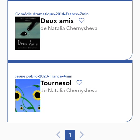
Comédie dramatique
•
2014
•
France
•
7min
Deux amis
de
Natalia Chernysheva
Jeune public
•
2023
•
France
•
4min
Tournesol
de
Natalia Chernysheva
1