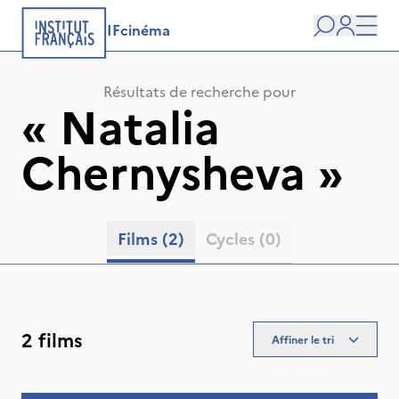
IFcinéma
Recherche
user
Men
Résultats de recherche pour
«
Natalia
Chernysheva
»
Films
(2)
Cycles
(0)
2 films
Affiner le tri