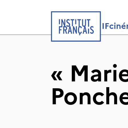
IFcin
«
Marie
Ponche