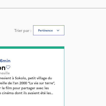
Trier par
:
Pertinence
6min
on
eville
vient à Sokolo, petit village du
eille de l’an 2000 “La vie sur terre”,
r le film pour partager avec les
 cinéma dont ils avaient été les
acteurs et dont ils deviendront les spectateurs.