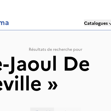
éma
Catalogues
Résultats de recherche pour
-Jaoul De
ville
»