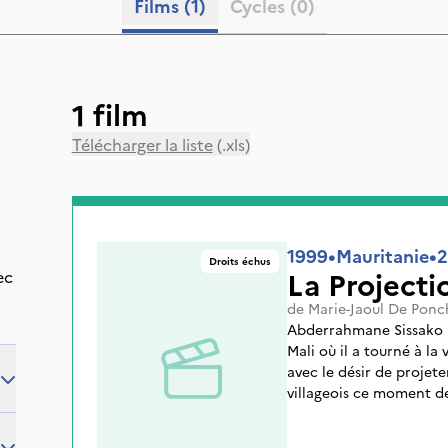
Films
(1)
Cycles
(0)
1 film
Télécharger la liste
(.xls)
1999
•
Mauritanie
•
2
Droits échus
La Projecti
ec
de
Marie-Jaoul De Ponch
Abderrahmane Sissako re
Mali où il a tourné à la v
avec le désir de projete
villageois ce moment de