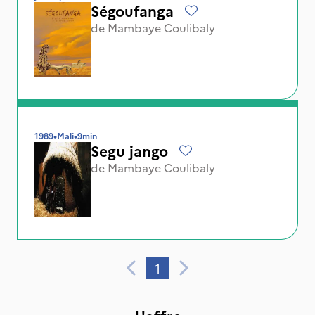
Ségoufanga
de
Mambaye Coulibaly
1989
•
Mali
•
9min
Segu jango
de
Mambaye Coulibaly
1