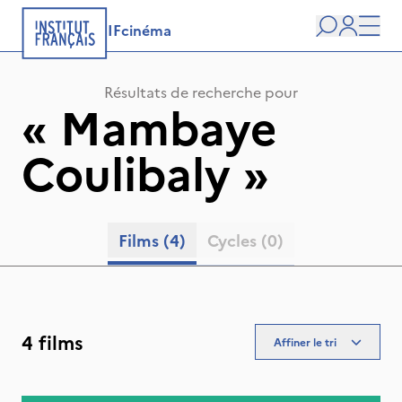
IFcinéma
Recherche
user
Men
Résultats de recherche pour
«
Mambaye
Coulibaly
»
Films
(4)
Cycles
(0)
4 films
Affiner le tri