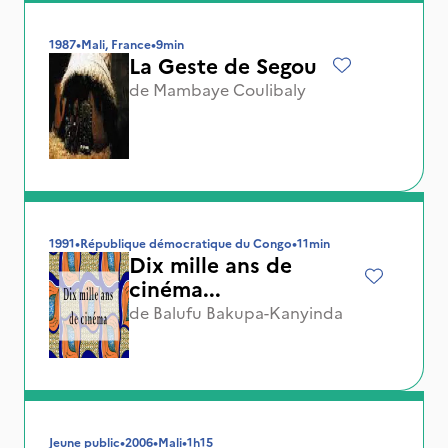
1987
•
Mali, France
•
9min
La Geste de Segou
de
Mambaye Coulibaly
1991
•
République démocratique du Congo
•
11min
Dix mille ans de
cinéma...
de
Balufu Bakupa-Kanyinda
Jeune public
•
2006
•
Mali
•
1h15