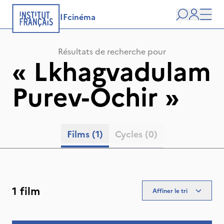
IFcinéma
Recherche
user
Men
Résultats de recherche pour
«
Lkhagvadulam
Purev-Ochir
»
Films
(1)
Cycles
(0)
1 film
Affiner le tri